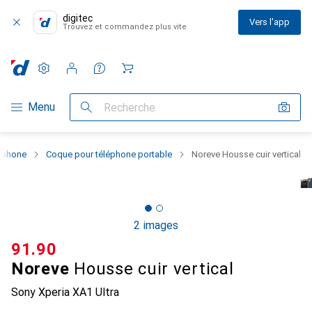
digitec
Vers l'app
Trouvez et commandez plus vite
Paramètres
Compte client
Listes de comparaison
Listes d'envies
Panier
Navigation par catégorie
Menu
Recherche
rtphone
Coque pour téléphone portable
Noreve Housse cuir vertical
2 images
CHF
91.90
Noreve
Housse cuir vertical
Sony Xperia XA1 Ultra