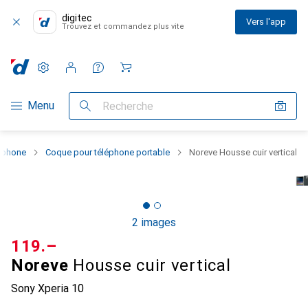
digitec
Vers l'app
Trouvez et commandez plus vite
Paramètres
Compte client
Listes de comparaison
Listes d'envies
Panier
Navigation par catégorie
Menu
Recherche
rtphone
Coque pour téléphone portable
Noreve Housse cuir vertical
2 images
CHF
119.–
Noreve
Housse cuir vertical
Sony Xperia 10