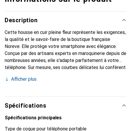
Description
Cette housse en cuir pleine fleur représente les exigences,
la qualité et le savoir-faire de la boutique française
Noreve. Elle protège votre smartphone avec élégance.
Conçue par des artisans experts en maroquinerie depuis de
nombreuses années, elle s'adapte parfaitement à votre
téléphone. Sur mesure, ses courbes délicates lui confèrent
une véritable seconde peau. Elle devient l'accessoire chic
Afficher plus
et indispensable de votre smartphone. Reconnaître
internationalement pour ses produits de haute qualité, la
marque Noreve est un choix sûr pour une clientèle
exigeante.
Spécifications
Spécifications principales
Type de coque pour téléphone portable