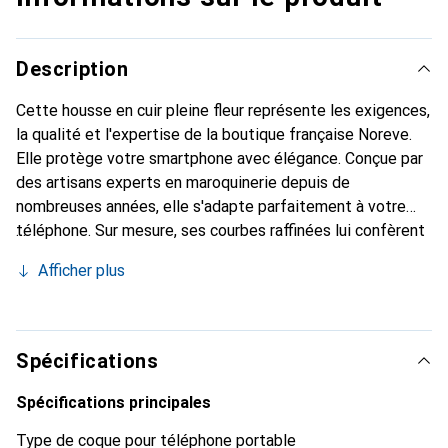
Description
Cette housse en cuir pleine fleur représente les exigences,
la qualité et l'expertise de la boutique française Noreve.
Elle protège votre smartphone avec élégance. Conçue par
des artisans experts en maroquinerie depuis de
nombreuses années, elle s'adapte parfaitement à votre
téléphone. Sur mesure, ses courbes raffinées lui confèrent
une véritable seconde peau. Elle devient l'accessoire chic
Afficher plus
et indispensable de votre smartphone. Reconnaître
internationalement pour ses produits de haute qualité, la
marque Noreve est un choix sûr pour une clientèle
exigeante.
Spécifications
Spécifications principales
Type de coque pour téléphone portable