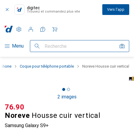
digitec
Vers l'app
Trouvez et commandez plus vite
Paramètres
Compte client
Listes de comparaison
Listes d'envies
Panier
Navigation par catégorie
Menu
Recherche
rtphone
Coque pour téléphone portable
Noreve Housse cuir vertical
2 images
CHF
76.90
Noreve
Housse cuir vertical
Samsung Galaxy S9+