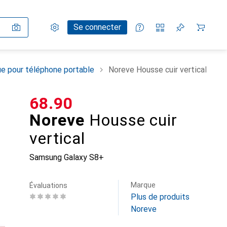
Paramètres
Compte client
Listes de comparaison
Listes d'envies
Panier
Se connecter
e pour téléphone portable
Noreve Housse cuir vertical
CHF
68.90
Noreve
Housse cuir
vertical
Samsung Galaxy S8+
Marque
Évaluations
Plus de produits
Noreve