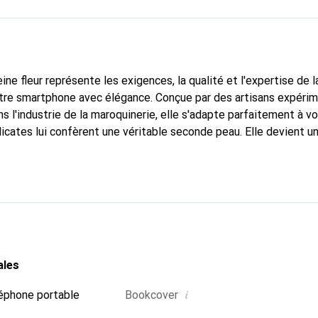
ine fleur représente les exigences, la qualité et l'expertise de 
otre smartphone avec élégance. Conçue par des artisans expéri
s l'industrie de la maroquinerie, elle s'adapte parfaitement à v
icates lui confèrent une véritable seconde peau. Elle devient un
e smartphone. Reconnaître internationalement pour ses produits 
oix fiable pour une clientèle exigeante.
ales
i
éphone portable
Bookcover