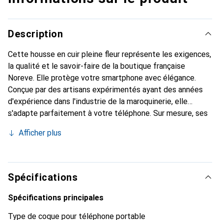
Description
Cette housse en cuir pleine fleur représente les exigences,
la qualité et le savoir-faire de la boutique française
Noreve. Elle protège votre smartphone avec élégance.
Conçue par des artisans expérimentés ayant des années
d'expérience dans l'industrie de la maroquinerie, elle
s'adapte parfaitement à votre téléphone. Sur mesure, ses
courbes délicates lui confèrent une véritable seconde
Afficher plus
peau. Elle devient l'accessoire chic et indispensable pour
votre smartphone. La marque Noreve est reconnue
internationalement pour ses produits de haute qualité et
constitue un choix fiable pour une clientèle exigeante.
Spécifications
Spécifications principales
Type de coque pour téléphone portable