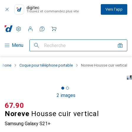
digitec
Vers l'app
Trouvez et commandez plus vite
Paramètres
Compte client
Listes de comparaison
Listes d'envies
Panier
Navigation par catégorie
Menu
Recherche
rtphone
Coque pour téléphone portable
Noreve Housse cuir vertical
2 images
CHF
67.90
Noreve
Housse cuir vertical
Samsung Galaxy S21+