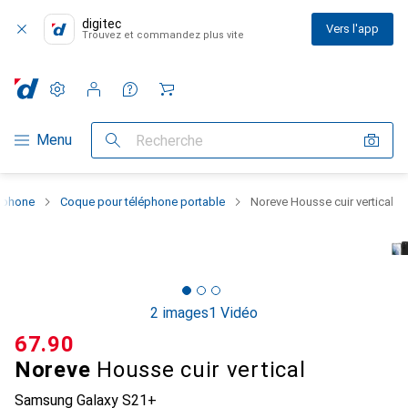
digitec
Vers l'app
Trouvez et commandez plus vite
Paramètres
Compte client
Listes de comparaison
Listes d'envies
Panier
Navigation par catégorie
Menu
Recherche
rtphone
Coque pour téléphone portable
Noreve Housse cuir vertical
2 images
1 Vidéo
CHF
67.90
Noreve
Housse cuir vertical
Samsung Galaxy S21+