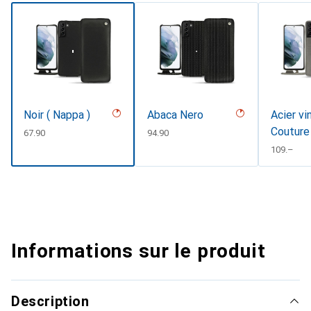
Noir ( Nappa )
Abaca Nero
Acier vi
Couture
CHF
67.90
CHF
94.90
CHF
109.–
Informations sur le produit
Description