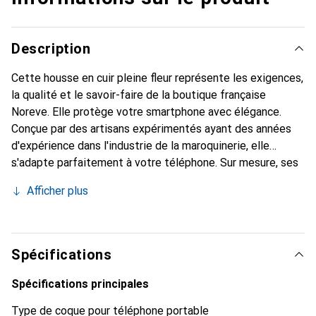
Description
Cette housse en cuir pleine fleur représente les exigences,
la qualité et le savoir-faire de la boutique française
Noreve. Elle protège votre smartphone avec élégance.
Conçue par des artisans expérimentés ayant des années
d'expérience dans l'industrie de la maroquinerie, elle
s'adapte parfaitement à votre téléphone. Sur mesure, ses
courbes délicates lui confèrent une véritable seconde
Afficher plus
peau. Elle devient l'accessoire chic et indispensable pour
votre smartphone. La marque Noreve est reconnue
internationalement pour ses produits de haute qualité et
constitue un choix fiable pour une clientèle exigeante.
Spécifications
Spécifications principales
Type de coque pour téléphone portable