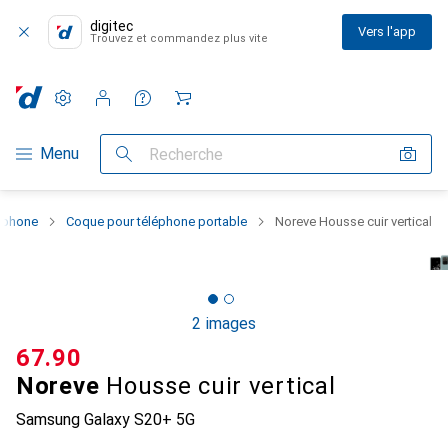
digitec
Vers l'app
Trouvez et commandez plus vite
Paramètres
Compte client
Listes de comparaison
Listes d'envies
Panier
Navigation par catégorie
Menu
Recherche
rtphone
Coque pour téléphone portable
Noreve Housse cuir vertical
2 images
CHF
67.90
Noreve
Housse cuir vertical
Samsung Galaxy S20+ 5G