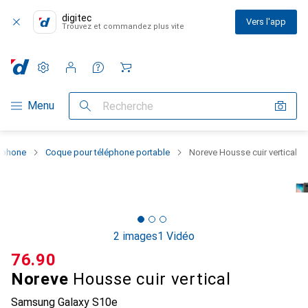
digitec
Vers l'app
Trouvez et commandez plus vite
Paramètres
Compte client
Listes de comparaison
Listes d'envies
Panier
Navigation par catégorie
Menu
Recherche
rtphone
Coque pour téléphone portable
Noreve Housse cuir vertical
2 images
1 Vidéo
CHF
76.90
Noreve
Housse cuir vertical
Samsung Galaxy S10e