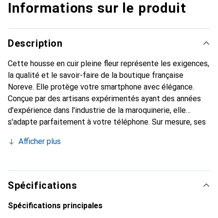
Informations sur le produit
Description
Cette housse en cuir pleine fleur représente les exigences,
la qualité et le savoir-faire de la boutique française
Noreve. Elle protège votre smartphone avec élégance.
Conçue par des artisans expérimentés ayant des années
d'expérience dans l'industrie de la maroquinerie, elle
s'adapte parfaitement à votre téléphone. Sur mesure, ses
courbes délicates lui confèrent une véritable seconde
Afficher plus
peau. Elle devient l'accessoire chic et indispensable pour
votre smartphone. Reconnaître internationalement pour
ses produits de haute qualité, la marque Noreve est un
choix fiable pour une clientèle exigeante.
Spécifications
Spécifications principales