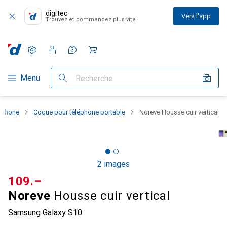
digitec
Vers l'app
Trouvez et commandez plus vite
Paramètres
Compte client
Listes de comparaison
Listes d'envies
Panier
Navigation par catégorie
Menu
Recherche
rtphone
Coque pour téléphone portable
Noreve Housse cuir vertical
2 images
CHF
109.–
Noreve
Housse cuir vertical
Samsung Galaxy S10