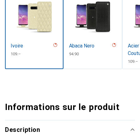
Ivoire
Abaca Nero
Acier
Cout
CHF
109.–
CHF
94.90
CHF
109.–
Informations sur le produit
Description