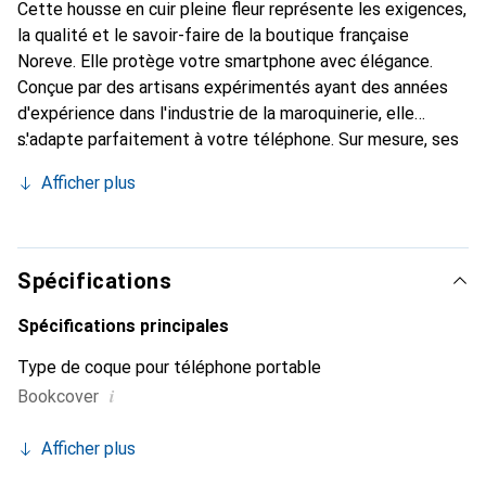
Cette housse en cuir pleine fleur représente les exigences,
la qualité et le savoir-faire de la boutique française
Noreve. Elle protège votre smartphone avec élégance.
Conçue par des artisans expérimentés ayant des années
d'expérience dans l'industrie de la maroquinerie, elle
s'adapte parfaitement à votre téléphone. Sur mesure, ses
courbes raffinées lui donnent une véritable seconde peau.
Afficher plus
Elle devient l'accessoire chic et indispensable pour votre
smartphone. Reconnaître internationalement pour ses
produits de haute qualité, la marque Noreve est un choix
fiable pour une clientèle exigeante.
Spécifications
Spécifications principales
Type de coque pour téléphone portable
i
Bookcover
Afficher plus