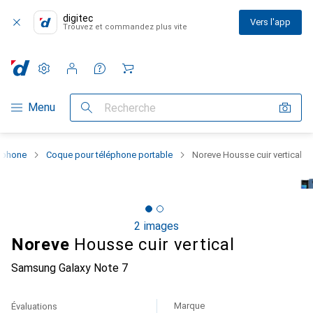
digitec
Vers l'app
Trouvez et commandez plus vite
Paramètres
Compte client
Listes de comparaison
Listes d'envies
Panier
Navigation par catégorie
Menu
Recherche
rtphone
Coque pour téléphone portable
Noreve Housse cuir vertical
2 images
Noreve
Housse cuir vertical
Samsung Galaxy Note 7
Marque
Évaluations