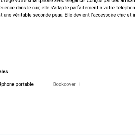
 protège votre smartphone avec élégance. Conçue par des artisa
rience dans le cuir, elle s'adapte parfaitement à votre téléphon
t une véritable seconde peau. Elle devient l'accessoire chic et 
naître internationalement pour ses produits de haute qualité,
 clientèle exigeante.
ales
i
éphone portable
Bookcover