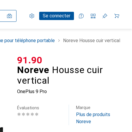
Paramètres
Compte client
Listes de comparaison
Listes d'envies
Panier
Se connecter
e pour téléphone portable
Noreve Housse cuir vertical
CHF
91.90
Noreve
Housse cuir
vertical
OnePlus 9 Pro
Marque
Évaluations
Plus de produits
Noreve