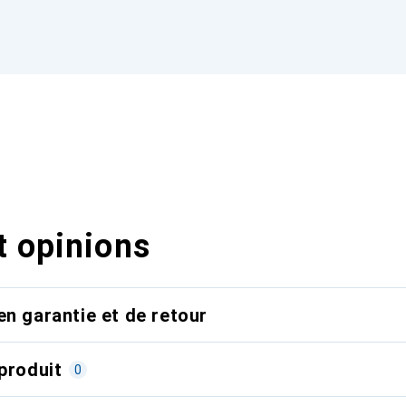
t opinions
en garantie et de retour
produit
0