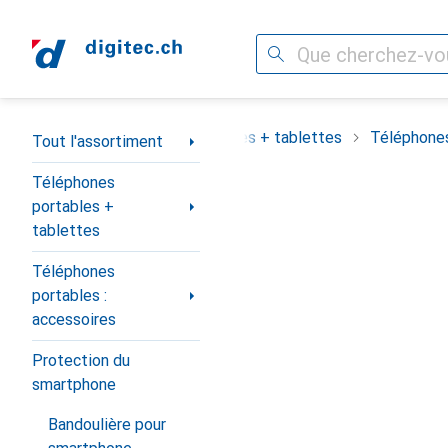
Recherche
Navigation par catégorie
assortiment
Téléphones portables + tablettes
Téléphones
Tout l'assortiment
Téléphones
portables +
tablettes
Téléphones
portables :
accessoires
Protection du
smartphone
Bandoulière pour