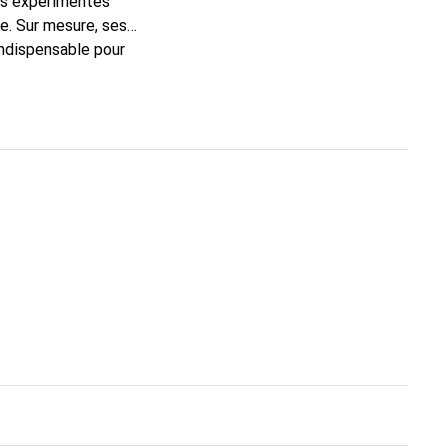
ns expérimentés
e. Sur mesure, ses
indispensable pour
 la marque Noreve est