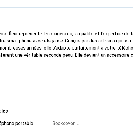
ine fleur représente les exigences, la qualité et l'expertise de 
tre smartphone avec élégance. Conçue par des artisans qui son
nombreuses années, elle s'adapte parfaitement à votre télépho
nfèrent une véritable seconde peau. Elle devient un accessoire c
naissable à l'international pour ses produits de haute qualité,
ientèle exigeante.
ales
i
éphone portable
Bookcover