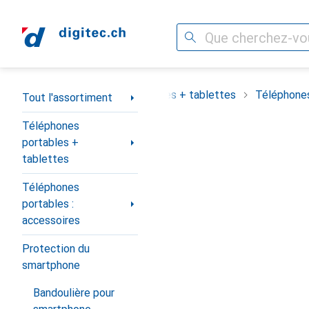
Recherche
Navigation par catégorie
assortiment
Téléphones portables + tablettes
Téléphones
Tout l'assortiment
Téléphones
portables +
tablettes
Téléphones
portables :
accessoires
Protection du
smartphone
Bandoulière pour