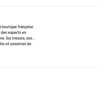
la boutique française
t des experts en
ne. Sur mesure, ses
hic et essentiel de
 la marque Noreve est