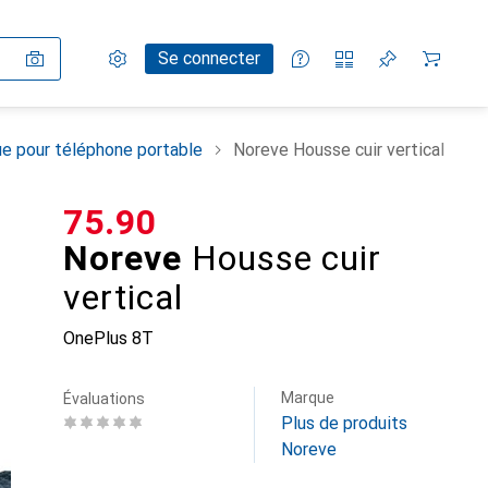
Paramètres
Compte client
Listes de comparaison
Listes d'envies
Panier
Se connecter
e pour téléphone portable
Noreve Housse cuir vertical
CHF
75.90
Noreve
Housse cuir
vertical
OnePlus 8T
Marque
Évaluations
Plus de produits
Noreve