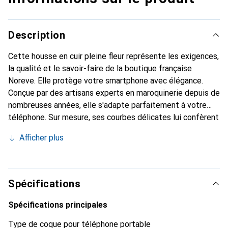
Description
Cette housse en cuir pleine fleur représente les exigences,
la qualité et le savoir-faire de la boutique française
Noreve. Elle protège votre smartphone avec élégance.
Conçue par des artisans experts en maroquinerie depuis de
nombreuses années, elle s'adapte parfaitement à votre
téléphone. Sur mesure, ses courbes délicates lui confèrent
une véritable seconde peau. Elle devient l'accessoire chic
Afficher plus
et indispensable de votre smartphone. Reconnu
internationalement pour ses produits de haute qualité, la
marque Noreve est un choix sûr pour une clientèle
exigeante.
Spécifications
Spécifications principales
Type de coque pour téléphone portable