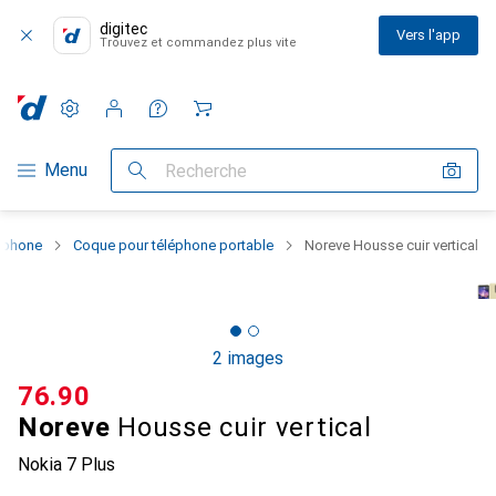
digitec
Vers l'app
Trouvez et commandez plus vite
Paramètres
Compte client
Listes de comparaison
Listes d'envies
Panier
Navigation par catégorie
Menu
Recherche
rtphone
Coque pour téléphone portable
Noreve Housse cuir vertical
2 images
CHF
76.90
Noreve
Housse cuir vertical
Nokia 7 Plus