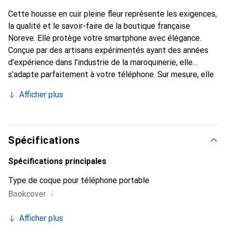
Cette housse en cuir pleine fleur représente les exigences,
la qualité et le savoir-faire de la boutique française
Noreve. Elle protège votre smartphone avec élégance.
Conçue par des artisans expérimentés ayant des années
d'expérience dans l'industrie de la maroquinerie, elle
s'adapte parfaitement à votre téléphone. Sur mesure, elle
offre avec ses courbes délicates une véritable sensation
Afficher plus
de seconde peau. Elle devient l'accessoire chic et
indispensable pour votre smartphone. La marque Noreve
est reconnue internationalement pour ses produits de
haute qualité et constitue un choix fiable pour une
Spécifications
clientèle exigeante.
Spécifications principales
Type de coque pour téléphone portable
i
Bookcover
Afficher plus