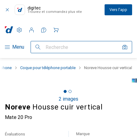
digitec
Vers l'app
Trouvez et commandez plus vite
Paramètres
Compte client
Listes de comparaison
Listes d'envies
Panier
Navigation par catégorie
Menu
Recherche
rtphone
Coque pour téléphone portable
Noreve Housse cuir vertical
2 images
Noreve
Housse cuir vertical
Mate 20 Pro
Marque
Évaluations