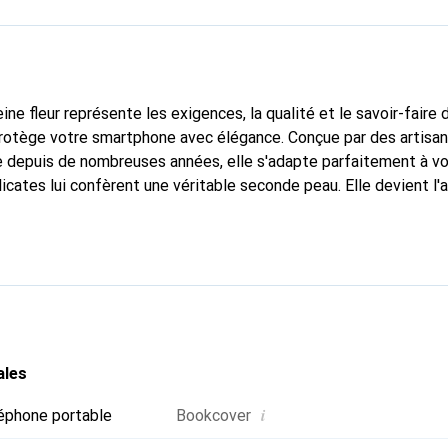
ine fleur représente les exigences, la qualité et le savoir-faire 
protège votre smartphone avec élégance. Conçue par des artisan
 depuis de nombreuses années, elle s'adapte parfaitement à vo
icates lui confèrent une véritable seconde peau. Elle devient l'
smartphone. Reconnaître internationalement pour ses produits d
oix sûr pour une clientèle exigeante.
ales
i
éphone portable
Bookcover