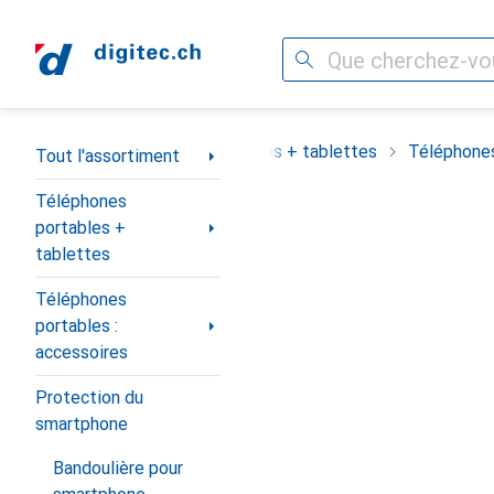
Recherche
Navigation par catégorie
assortiment
Téléphones portables + tablettes
Téléphones
Tout l'assortiment
Téléphones
portables +
tablettes
Téléphones
portables :
accessoires
Protection du
smartphone
Bandoulière pour