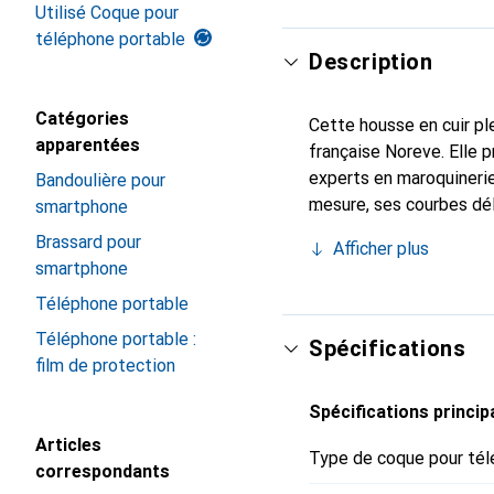
Utilisé Coque pour
téléphone portable
Description
Catégories
Cette housse en cuir ple
apparentées
française Noreve. Elle 
experts en maroquinerie
Bandoulière pour
mesure, ses courbes dél
smartphone
indispensable de votre 
Brassard pour
Afficher plus
marque Noreve est un ch
smartphone
Téléphone portable
Téléphone portable :
Spécifications
film de protection
Spécifications princip
Articles
Type de coque pour tél
correspondants