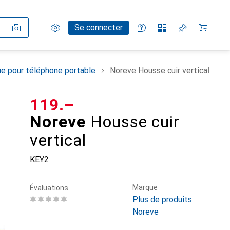
Paramètres
Compte client
Listes de comparaison
Listes d'envies
Panier
Se connecter
e pour téléphone portable
Noreve Housse cuir vertical
CHF
119.–
Noreve
Housse cuir
vertical
KEY2
Marque
Évaluations
Plus de produits
Noreve