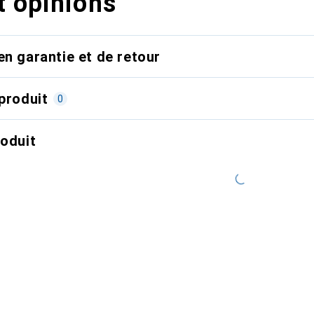
t opinions
en garantie et de retour
produit
0
roduit