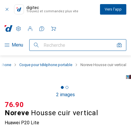
digitec
Vers l'app
Trouvez et commandez plus vite
Paramètres
Compte client
Listes de comparaison
Listes d'envies
Panier
Navigation par catégorie
Menu
Recherche
rtphone
Coque pour téléphone portable
Noreve Housse cuir vertical
2 images
CHF
76.90
Noreve
Housse cuir vertical
Huawei P20 Lite