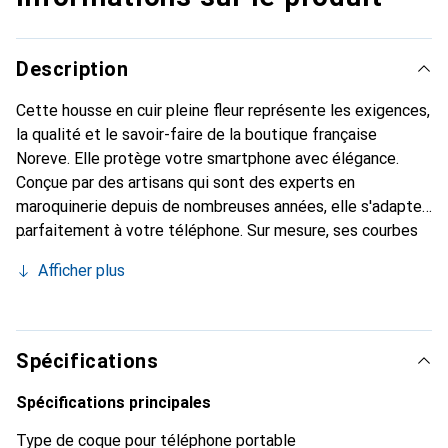
Description
Cette housse en cuir pleine fleur représente les exigences,
la qualité et le savoir-faire de la boutique française
Noreve. Elle protège votre smartphone avec élégance.
Conçue par des artisans qui sont des experts en
maroquinerie depuis de nombreuses années, elle s'adapte
parfaitement à votre téléphone. Sur mesure, ses courbes
délicates lui confèrent une véritable seconde peau. Elle
Afficher plus
devient un accessoire chic et indispensable pour votre
smartphone. Reconnu internationalement pour ses
produits de haute qualité, la marque Noreve est un choix
sûr pour une clientèle exigeante.
Spécifications
Spécifications principales
Type de coque pour téléphone portable