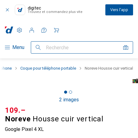
digitec
Vers l'app
Trouvez et commandez plus vite
Paramètres
Compte client
Listes de comparaison
Listes d'envies
Panier
Navigation par catégorie
Menu
Recherche
rtphone
Coque pour téléphone portable
Noreve Housse cuir vertical
2 images
CHF
109.–
Noreve
Housse cuir vertical
Google Pixel 4 XL