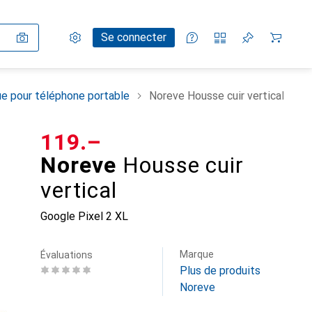
Paramètres
Compte client
Listes de comparaison
Listes d'envies
Panier
Se connecter
e pour téléphone portable
Noreve Housse cuir vertical
CHF
119.–
Noreve
Housse cuir
vertical
Google Pixel 2 XL
Marque
Évaluations
Plus de produits
Noreve