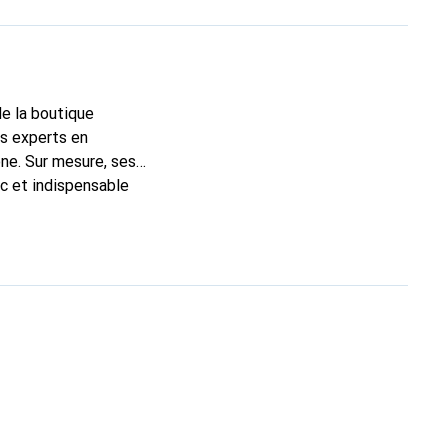
de la boutique
ns experts en
ne. Sur mesure, ses
ic et indispensable
té, la marque Noreve