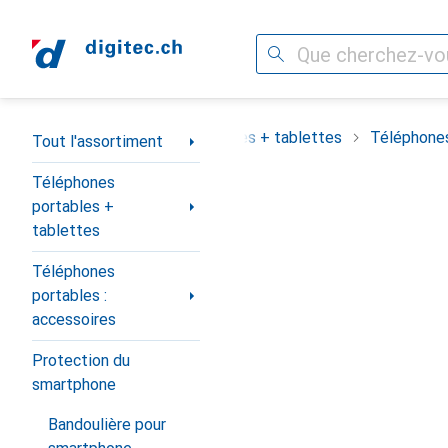
Recherche
Navigation par catégorie
assortiment
Téléphones portables + tablettes
Téléphones
Tout l'assortiment
Téléphones
portables +
tablettes
Téléphones
portables :
accessoires
Protection du
smartphone
Bandoulière pour