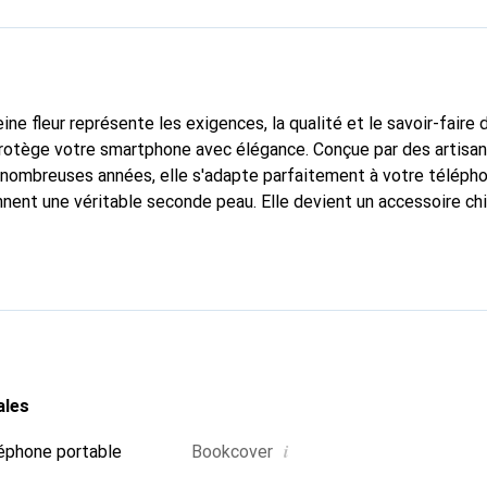
ine fleur représente les exigences, la qualité et le savoir-faire 
protège votre smartphone avec élégance. Conçue par des artisa
nombreuses années, elle s'adapte parfaitement à votre télépho
onnent une véritable seconde peau. Elle devient un accessoire ch
connaître internationalement pour ses produits de haute quali
e clientèle exigeante.
ales
i
éphone portable
Bookcover