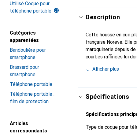
Utilisé Coque pour
téléphone portable
Description
Catégories
Cette housse en cuir ple
apparentées
française Noreve. Elle 
maroquinerie depuis de 
Bandoulière pour
courbes raffinées lui d
smartphone
de votre smartphone. Re
Brassard pour
Afficher plus
est un choix sûr pour un
smartphone
Téléphone portable
Téléphone portable :
Spécifications
film de protection
Spécifications princip
Articles
Type de coque pour tél
correspondants