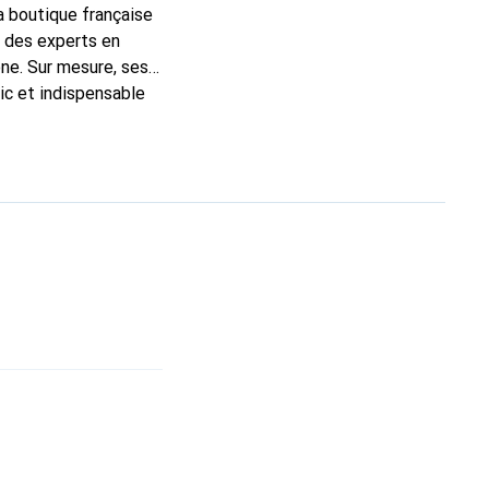
la boutique française
t des experts en
ne. Sur mesure, ses
ic et indispensable
té, la marque Noreve