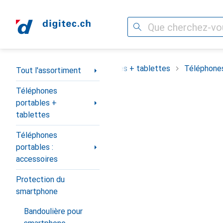
Recherche
Navigation par catégorie
assortiment
Téléphones portables + tablettes
Téléphones
Tout l'assortiment
Téléphones
portables +
tablettes
Téléphones
portables :
accessoires
Protection du
smartphone
Bandoulière pour