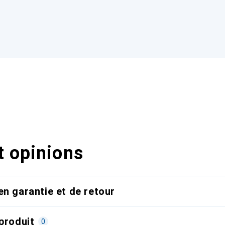
t opinions
en garantie et de retour
produit
0