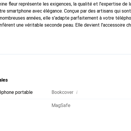
ine fleur représente les exigences, la qualité et l'expertise de 
tre smartphone avec élégance. Conçue par des artisans qui son
nombreuses années, elle s'adapte parfaitement à votre télépho
nfèrent une véritable seconde peau. Elle devient l'accessoire ch
connaître internationalement pour ses produits de haute quali
e clientèle exigeante.
ales
i
éphone portable
Bookcover
MagSafe