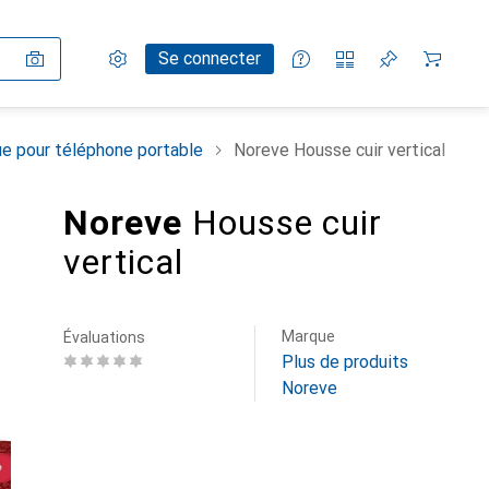
Paramètres
Compte client
Listes de comparaison
Listes d'envies
Panier
Se connecter
e pour téléphone portable
Noreve Housse cuir vertical
Noreve
Housse cuir
vertical
Marque
Évaluations
Plus de produits
Noreve