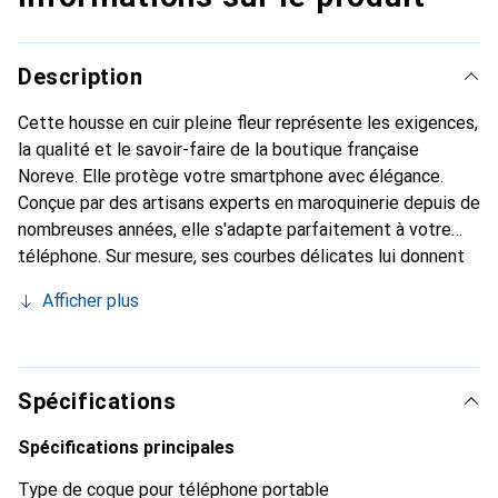
Description
Cette housse en cuir pleine fleur représente les exigences,
la qualité et le savoir-faire de la boutique française
Noreve. Elle protège votre smartphone avec élégance.
Conçue par des artisans experts en maroquinerie depuis de
nombreuses années, elle s'adapte parfaitement à votre
téléphone. Sur mesure, ses courbes délicates lui donnent
une véritable seconde peau. Elle devient l'accessoire chic
Afficher plus
et indispensable de votre smartphone. Reconnaître
internationalement pour ses produits de haute qualité, la
marque Noreve est un choix sûr pour une clientèle
exigeante.
Spécifications
Spécifications principales
Type de coque pour téléphone portable