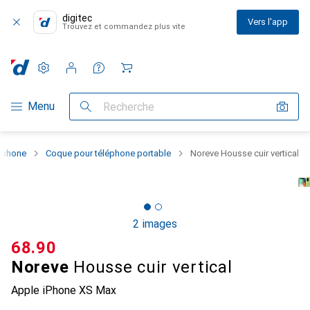
digitec
Vers l'app
Trouvez et commandez plus vite
Paramètres
Compte client
Listes de comparaison
Listes d'envies
Panier
Navigation par catégorie
Menu
Recherche
rtphone
Coque pour téléphone portable
Noreve Housse cuir vertical
2 images
CHF
68.90
Noreve
Housse cuir vertical
Apple iPhone XS Max