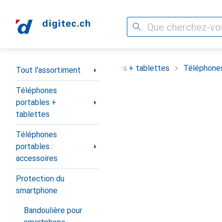
Recherche
Navigation par catégorie
assortiment
Téléphones portables + tablettes
Téléphones
Tout l'assortiment
Téléphones
portables +
tablettes
Téléphones
portables :
accessoires
Protection du
smartphone
Bandoulière pour