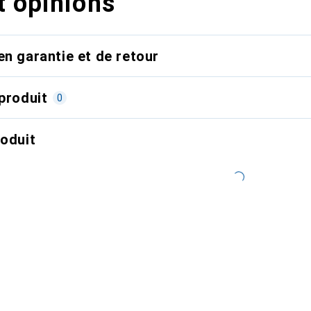
t opinions
en garantie et de retour
produit
0
roduit