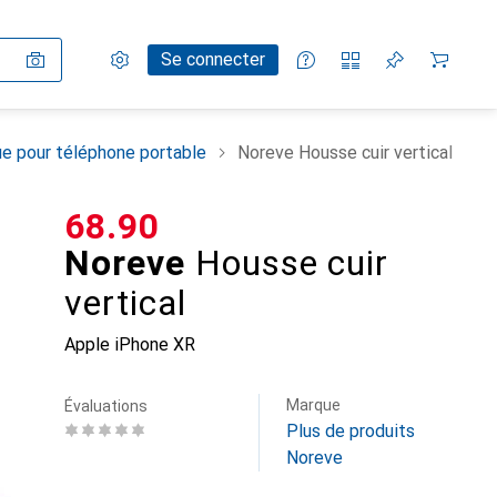
Paramètres
Compte client
Listes de comparaison
Listes d'envies
Panier
Se connecter
e pour téléphone portable
Noreve Housse cuir vertical
CHF
68.90
Noreve
Housse cuir
vertical
Apple iPhone XR
Marque
Évaluations
Plus de produits
Noreve