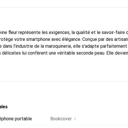
ine fleur représente les exigences, la qualité et le savoir-faire 
 protège votre smartphone avec élégance. Conçue par des artis
 dans l'industrie de la maroquinerie, elle s'adapte parfaitement
délicates lui confèrent une véritable seconde peau. Elle devient
re smartphone. La marque Noreve est reconnue internationaleme
titue un choix fiable pour une clientèle exigeante.
ales
i
éphone portable
Bookcover