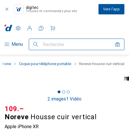
digitec
Vers l'app
Trouvez et commandez plus vite
Paramètres
Compte client
Listes de comparaison
Listes d'envies
Panier
Navigation par catégorie
Menu
Recherche
rtphone
Coque pour téléphone portable
Noreve Housse cuir vertical
2 images
1 Vidéo
CHF
109.–
Noreve
Housse cuir vertical
Apple iPhone XR