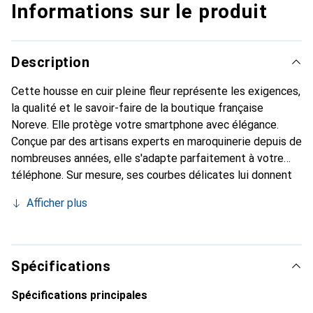
Informations sur le produit
Description
Cette housse en cuir pleine fleur représente les exigences,
la qualité et le savoir-faire de la boutique française
Noreve. Elle protège votre smartphone avec élégance.
Conçue par des artisans experts en maroquinerie depuis de
nombreuses années, elle s'adapte parfaitement à votre
téléphone. Sur mesure, ses courbes délicates lui donnent
une véritable seconde peau. Elle devient l'accessoire chic
Afficher plus
et indispensable pour votre smartphone. La marque
Noreve est reconnue internationalement pour ses produits
de haute qualité et constitue un choix sûr pour une
clientèle exigeante.
Spécifications
Spécifications principales