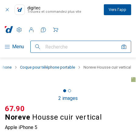
digitec
Vers l'app
Trouvez et commandez plus vite
Paramètres
Compte client
Listes de comparaison
Listes d'envies
Panier
Navigation par catégorie
Menu
Recherche
rtphone
Coque pour téléphone portable
Noreve Housse cuir vertical
2 images
CHF
67.90
Noreve
Housse cuir vertical
Apple iPhone 5