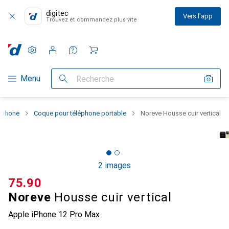
digitec
Vers l'app
Trouvez et commandez plus vite
Paramètres
Compte client
Listes de comparaison
Listes d'envies
Panier
Navigation par catégorie
Menu
Recherche
rtphone
Coque pour téléphone portable
Noreve Housse cuir vertical
2 images
CHF
75.90
Noreve
Housse cuir vertical
Apple iPhone 12 Pro Max