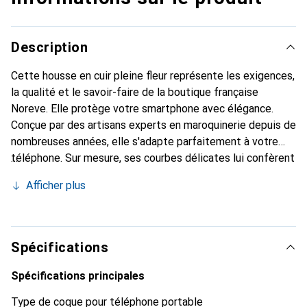
Description
Cette housse en cuir pleine fleur représente les exigences,
la qualité et le savoir-faire de la boutique française
Noreve. Elle protège votre smartphone avec élégance.
Conçue par des artisans experts en maroquinerie depuis de
nombreuses années, elle s'adapte parfaitement à votre
téléphone. Sur mesure, ses courbes délicates lui confèrent
une véritable seconde peau. Elle devient l'accessoire chic
Afficher plus
et indispensable pour votre smartphone. Reconnaître
internationalement pour ses produits de haute qualité, la
marque Noreve est un choix sûr pour une clientèle
exigeante.
Spécifications
Spécifications principales
Type de coque pour téléphone portable