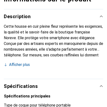
Description
Cette housse en cuir pleine fleur représente les exigences,
la qualité et le savoir-faire de la boutique française
Noreve. Elle protège votre smartphone avec élégance.
Conçue par des artisans experts en maroquinerie depuis de
nombreuses années, elle s'adapte parfaitement à votre
téléphone. Sur mesure, ses courbes raffinées lui donnent
une véritable seconde peau. Elle devient l'accessoire chic
Afficher plus
et indispensable de votre smartphone. Reconnaître
internationalement pour ses produits de haute qualité, la
marque Noreve est un choix sûr pour une clientèle
exigeante.
Spécifications
Spécifications principales
Type de coque pour téléphone portable