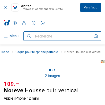
digitec
Vers l'app
Trouvez et commandez plus vite
Paramètres
Compte client
Listes de comparaison
Listes d'envies
Panier
Navigation par catégorie
Menu
Recherche
rtphone
Coque pour téléphone portable
Noreve Housse cuir vertical
2 images
CHF
109.–
Noreve
Housse cuir vertical
Apple iPhone 12 mini