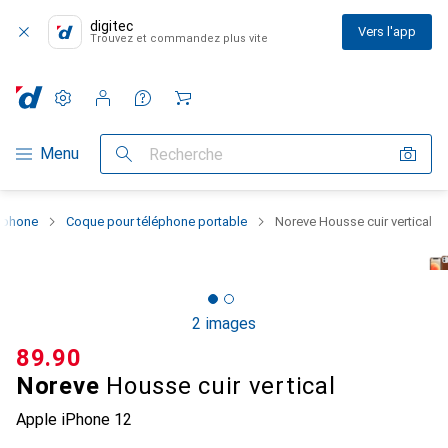
digitec
Vers l'app
Trouvez et commandez plus vite
Paramètres
Compte client
Listes de comparaison
Listes d'envies
Panier
Navigation par catégorie
Menu
Recherche
rtphone
Coque pour téléphone portable
Noreve Housse cuir vertical
2 images
CHF
89.90
Noreve
Housse cuir vertical
Apple iPhone 12