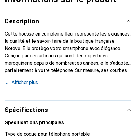
Description
Cette housse en cuir pleine fleur représente les exigences,
la qualité et le savoir-faire de la boutique française
Noreve. Elle protège votre smartphone avec élégance.
Conçue par des artisans qui sont des experts en
maroquinerie depuis de nombreuses années, elle s'adapte
parfaitement à votre téléphone. Sur mesure, ses courbes
délicates lui confèrent une véritable seconde peau. Elle
Afficher plus
devient l'accessoire chic et indispensable de votre
smartphone. Reconnaître internationalement pour ses
produits de haute qualité, la marque Noreve est un choix
sûr pour une clientèle exigeante.
Spécifications
Spécifications principales
Type de coque pour téléphone portable