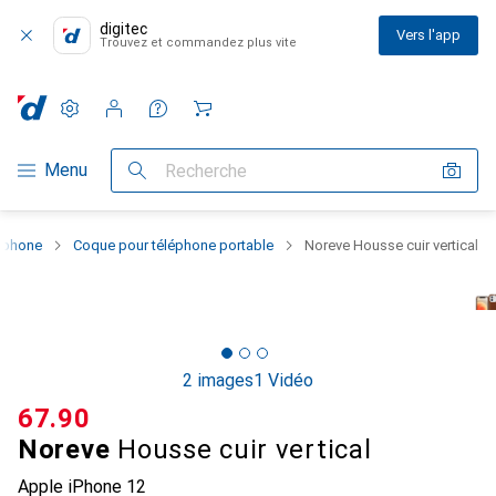
digitec
Vers l'app
Trouvez et commandez plus vite
Paramètres
Compte client
Listes de comparaison
Listes d'envies
Panier
Navigation par catégorie
Menu
Recherche
rtphone
Coque pour téléphone portable
Noreve Housse cuir vertical
2 images
1 Vidéo
CHF
67.90
Noreve
Housse cuir vertical
Apple iPhone 12