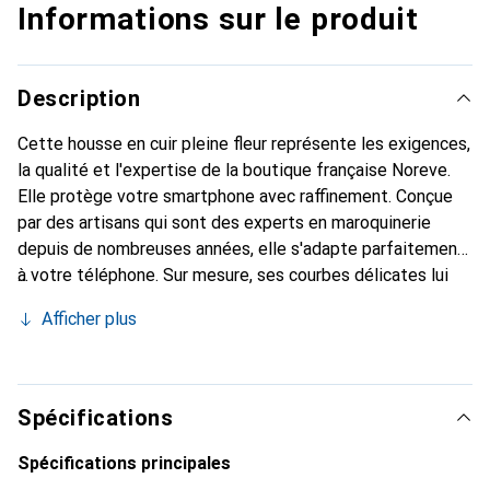
Informations sur le produit
Description
Cette housse en cuir pleine fleur représente les exigences,
la qualité et l'expertise de la boutique française Noreve.
Elle protège votre smartphone avec raffinement. Conçue
par des artisans qui sont des experts en maroquinerie
depuis de nombreuses années, elle s'adapte parfaitement
à votre téléphone. Sur mesure, ses courbes délicates lui
confèrent une véritable seconde peau. Elle devient
Afficher plus
l'accessoire élégant et indispensable de votre
smartphone. Reconnaître internationalement pour ses
produits de haute qualité, la marque Noreve est un choix
sûr pour une clientèle exigeante.
Spécifications
Spécifications principales