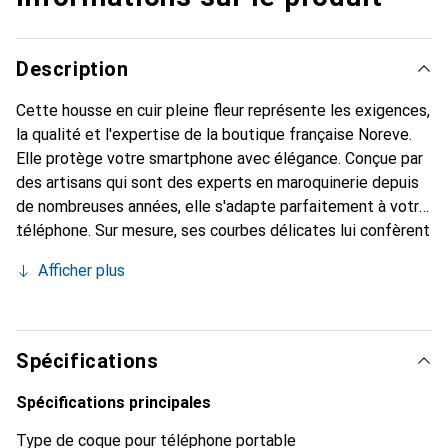
Description
Cette housse en cuir pleine fleur représente les exigences,
la qualité et l'expertise de la boutique française Noreve.
Elle protège votre smartphone avec élégance. Conçue par
des artisans qui sont des experts en maroquinerie depuis
de nombreuses années, elle s'adapte parfaitement à votre
téléphone. Sur mesure, ses courbes délicates lui confèrent
une véritable seconde peau. Elle devient l'accessoire chic
Afficher plus
et indispensable de votre smartphone. Reconnaître
internationalement pour ses produits de haute qualité, la
marque Noreve est un choix sûr pour une clientèle
exigeante.
Spécifications
Spécifications principales
Type de coque pour téléphone portable