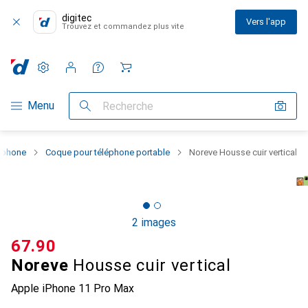
digitec
Vers l'app
Trouvez et commandez plus vite
Paramètres
Compte client
Listes de comparaison
Listes d'envies
Panier
Navigation par catégorie
Menu
Recherche
rtphone
Coque pour téléphone portable
Noreve Housse cuir vertical
2 images
CHF
67.90
Noreve
Housse cuir vertical
Apple iPhone 11 Pro Max