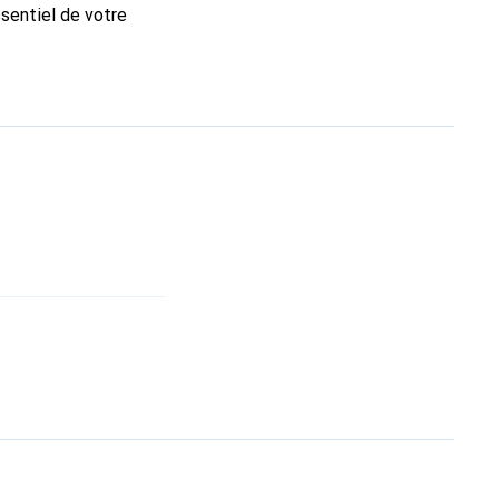
ssentiel de votre
que Noreve est un