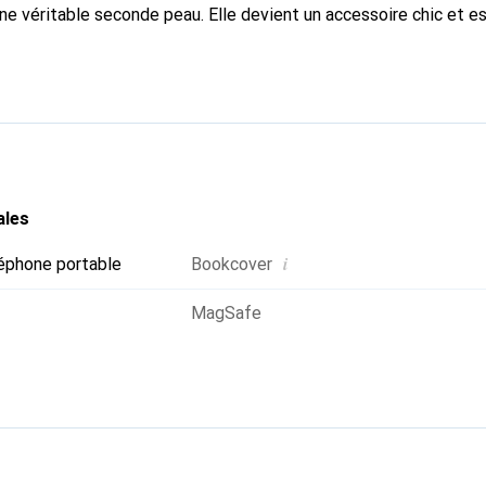
une véritable seconde peau. Elle devient un accessoire chic et e
 internationalement pour ses produits de haute qualité, la mar
tèle exigeante.
ales
i
éphone portable
Bookcover
MagSafe