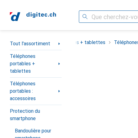
Recherche
Navigation par catégorie
assortiment
Téléphones portables + tablettes
Téléphones
Tout l'assortiment
Téléphones
portables +
tablettes
Téléphones
portables :
accessoires
Protection du
smartphone
Bandoulière pour