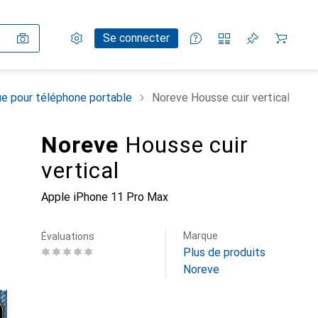
Paramètres
Compte client
Listes de comparaison
Listes d'envies
Panier
Se connecter
e pour téléphone portable
Noreve Housse cuir vertical
Noreve
Housse cuir
vertical
Apple iPhone 11 Pro Max
Marque
Évaluations
Plus de produits
Noreve