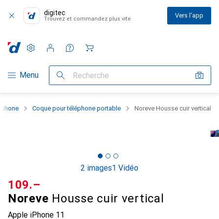
digitec
Vers l'app
Trouvez et commandez plus vite
Paramètres
Compte client
Listes de comparaison
Listes d'envies
Panier
Navigation par catégorie
Menu
Recherche
rtphone
Coque pour téléphone portable
Noreve Housse cuir vertical
2 images
1 Vidéo
CHF
109.–
Noreve
Housse cuir vertical
Apple iPhone 11