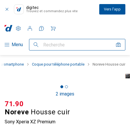
digitec
Vers l'app
Trouvez et commandez plus vite
Paramètres
Compte client
Listes de comparaison
Listes d'envies
Panier
Navigation par catégorie
Menu
Recherche
 du smartphone
Coque pour téléphone portable
Noreve Housse cuir
2 images
CHF
71.90
Noreve
Housse cuir
Sony Xperia XZ Premium