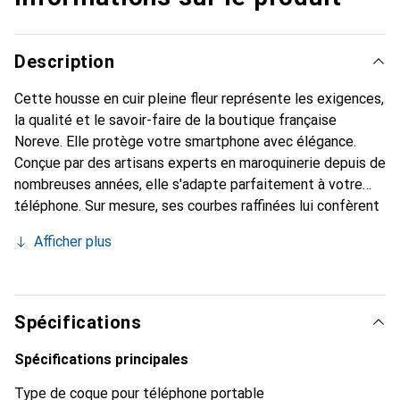
Description
Cette housse en cuir pleine fleur représente les exigences,
la qualité et le savoir-faire de la boutique française
Noreve. Elle protège votre smartphone avec élégance.
Conçue par des artisans experts en maroquinerie depuis de
nombreuses années, elle s'adapte parfaitement à votre
téléphone. Sur mesure, ses courbes raffinées lui confèrent
une véritable seconde peau. Elle devient l'accessoire chic
Afficher plus
et indispensable pour votre smartphone. Reconnaissable à
l'international pour ses produits de haute qualité, la
marque Noreve est un choix sûr pour une clientèle
exigeante.
Spécifications
Spécifications principales
Type de coque pour téléphone portable