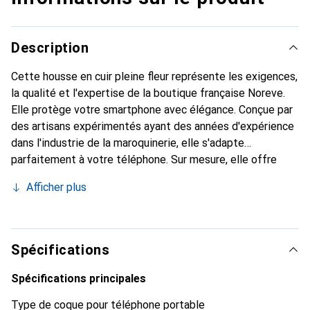
Description
Cette housse en cuir pleine fleur représente les exigences,
la qualité et l'expertise de la boutique française Noreve.
Elle protège votre smartphone avec élégance. Conçue par
des artisans expérimentés ayant des années d'expérience
dans l'industrie de la maroquinerie, elle s'adapte
parfaitement à votre téléphone. Sur mesure, elle offre
avec ses courbes délicates une véritable seconde peau.
Afficher plus
Elle devient un accessoire chic et indispensable pour votre
smartphone. La marque Noreve est reconnue
internationalement pour ses produits de haute qualité et
constitue un choix fiable pour une clientèle exigeante.
Spécifications
Spécifications principales
Type de coque pour téléphone portable