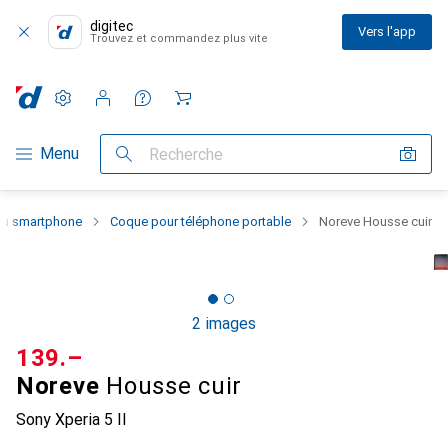
digitec
Vers l'app
Trouvez et commandez plus vite
Paramètres
Compte client
Listes de comparaison
Listes d'envies
Panier
Navigation par catégorie
Menu
Recherche
 du smartphone
Coque pour téléphone portable
Noreve Housse cuir
2 images
CHF
139.–
Noreve
Housse cuir
Sony Xperia 5 II