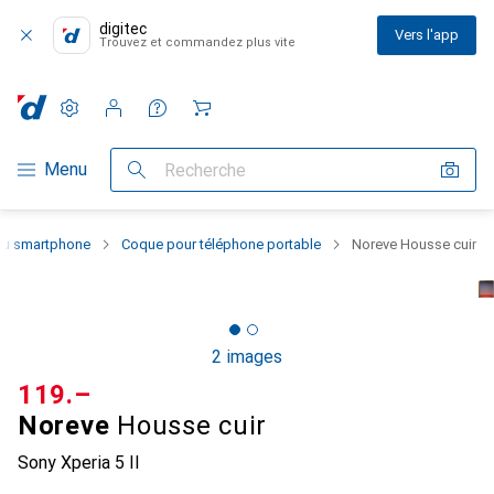
digitec
Vers l'app
Trouvez et commandez plus vite
Paramètres
Compte client
Listes de comparaison
Listes d'envies
Panier
Navigation par catégorie
Menu
Recherche
 du smartphone
Coque pour téléphone portable
Noreve Housse cuir
2 images
CHF
119.–
Noreve
Housse cuir
Sony Xperia 5 II