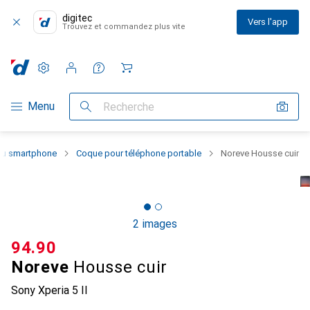
digitec
Vers l'app
Trouvez et commandez plus vite
Paramètres
Compte client
Listes de comparaison
Listes d'envies
Panier
Navigation par catégorie
Menu
Recherche
 du smartphone
Coque pour téléphone portable
Noreve Housse cuir
2 images
CHF
94.90
Noreve
Housse cuir
Sony Xperia 5 II