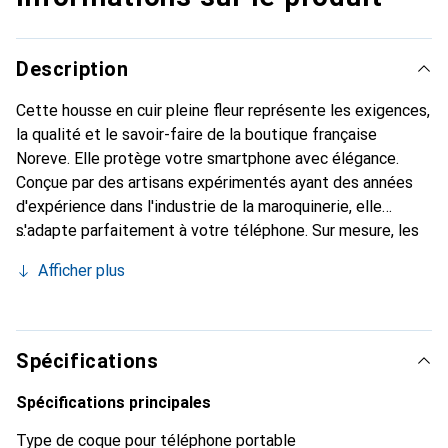
Description
Cette housse en cuir pleine fleur représente les exigences,
la qualité et le savoir-faire de la boutique française
Noreve. Elle protège votre smartphone avec élégance.
Conçue par des artisans expérimentés ayant des années
d'expérience dans l'industrie de la maroquinerie, elle
s'adapte parfaitement à votre téléphone. Sur mesure, les
courbes raffinées offrent une véritable seconde peau. Elle
Afficher plus
devient l'accessoire chic et indispensable pour votre
smartphone. La marque Noreve est reconnue
internationalement pour la qualité de ses produits et
constitue un choix fiable pour une clientèle exigeante.
Spécifications
Spécifications principales
Type de coque pour téléphone portable