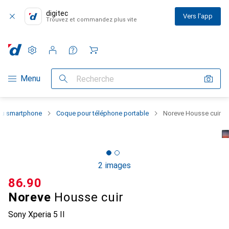
digitec
Vers l'app
Trouvez et commandez plus vite
Paramètres
Compte client
Listes de comparaison
Listes d'envies
Panier
Navigation par catégorie
Menu
Recherche
 du smartphone
Coque pour téléphone portable
Noreve Housse cuir
2 images
CHF
86.90
Noreve
Housse cuir
Sony Xperia 5 II