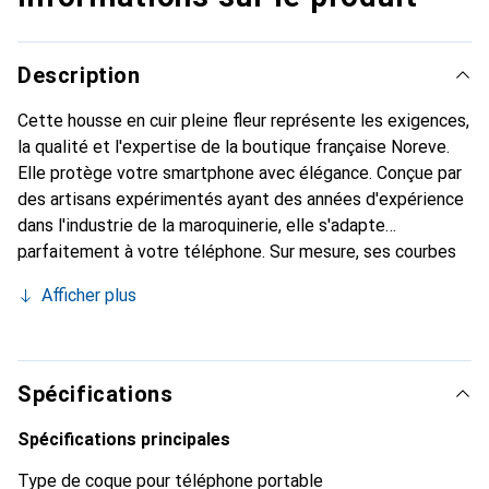
Description
Cette housse en cuir pleine fleur représente les exigences,
la qualité et l'expertise de la boutique française Noreve.
Elle protège votre smartphone avec élégance. Conçue par
des artisans expérimentés ayant des années d'expérience
dans l'industrie de la maroquinerie, elle s'adapte
parfaitement à votre téléphone. Sur mesure, ses courbes
délicates offrent une véritable seconde peau. Elle devient
Afficher plus
l'accessoire chic et indispensable pour votre smartphone.
La marque Noreve est reconnue internationalement pour
ses produits de haute qualité et constitue un choix fiable
pour une clientèle exigeante.
Spécifications
Spécifications principales
Type de coque pour téléphone portable