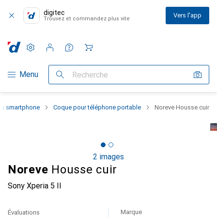
digitec
Vers l'app
Trouvez et commandez plus vite
Paramètres
Compte client
Listes de comparaison
Listes d'envies
Panier
Navigation par catégorie
Menu
Recherche
 du smartphone
Coque pour téléphone portable
Noreve Housse cuir
2 images
Noreve
Housse cuir
Sony Xperia 5 II
Marque
Évaluations