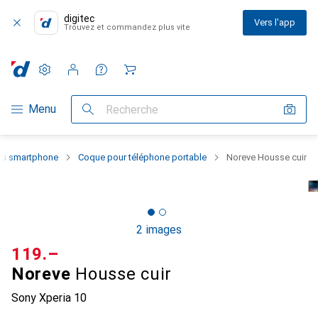
digitec
Vers l'app
Trouvez et commandez plus vite
Paramètres
Compte client
Listes de comparaison
Listes d'envies
Panier
Navigation par catégorie
Menu
Recherche
 du smartphone
Coque pour téléphone portable
Noreve Housse cuir
2 images
CHF
119.–
Noreve
Housse cuir
Sony Xperia 10