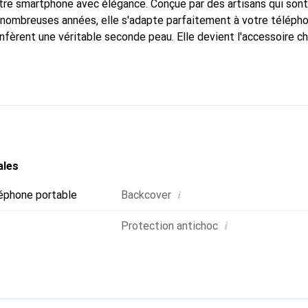
tre smartphone avec élégance. Conçue par des artisans qui son
nombreuses années, elle s'adapte parfaitement à votre télépho
nfèrent une véritable seconde peau. Elle devient l'accessoire ch
Reconnu internationalement pour ses produits de haute qualité
e clientèle exigeante.
ales
i
éphone portable
Backcover
i
Protection antichoc