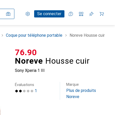
Paramètres
Compte client
Listes de comparaison
Listes d'envies
Panier
Se connecter
Coque pour téléphone portable
Noreve Housse cuir
CHF
76.90
Noreve
Housse cuir
Sony Xperia 1 III
Marque
Évaluations
Plus de produits
1
Noreve