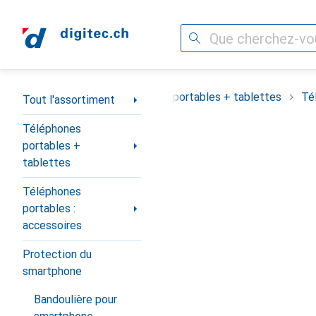
Recherche
Navigation par catégorie
Tout l'assortiment
Téléphones portables + tablettes
Té
Tout l'assortiment
Téléphones
portables +
tablettes
Téléphones
portables :
accessoires
Protection du
smartphone
Bandoulière pour