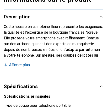
Description
Cette housse en cuir pleine fleur représente les exigences,
la qualité et l'expertise de la boutique française Noreve.
Elle protège votre smartphone avec raffinement. Conçue
par des artisans qui sont des experts en maroquinerie
depuis de nombreuses années, elle s'adapte parfaitement
à votre téléphone. Sur mesure, ses courbes délicates lui
confèrent une véritable seconde peau. Elle devient un
Afficher plus
accessoire chic et essentiel de votre smartphone.
Reconnaître internationalement pour ses produits de
haute qualité, la marque Noreve est un choix sûr pour une
clientèle exigeante.
Spécifications
Spécifications principales
Type de coque pour téléphone portable