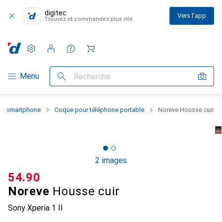
digitec
Vers l'app
Trouvez et commandez plus vite
Paramètres
Compte client
Listes de comparaison
Listes d'envies
Panier
Navigation par catégorie
Menu
Recherche
 du smartphone
Coque pour téléphone portable
Noreve Housse cuir
2 images
CHF
54.90
Noreve
Housse cuir
Sony Xperia 1 II