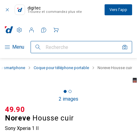
digitec
Vers l'app
Trouvez et commandez plus vite
Paramètres
Compte client
Listes de comparaison
Listes d'envies
Panier
Navigation par catégorie
Menu
Recherche
 du smartphone
Coque pour téléphone portable
Noreve Housse cuir
2 images
CHF
49.90
Noreve
Housse cuir
Sony Xperia 1 II