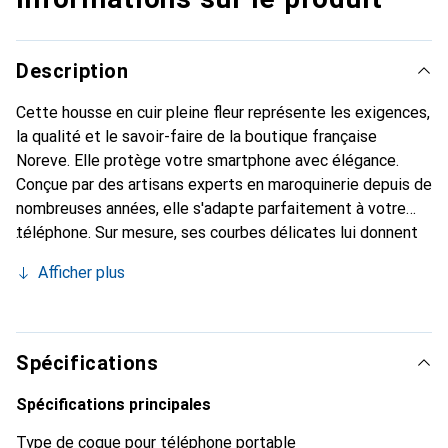
Description
Cette housse en cuir pleine fleur représente les exigences,
la qualité et le savoir-faire de la boutique française
Noreve. Elle protège votre smartphone avec élégance.
Conçue par des artisans experts en maroquinerie depuis de
nombreuses années, elle s'adapte parfaitement à votre
téléphone. Sur mesure, ses courbes délicates lui donnent
une véritable seconde peau. Elle devient l'accessoire chic
Afficher plus
et indispensable pour votre smartphone. Reconnaître
internationalement pour ses produits de haute qualité, la
marque Noreve est un choix sûr pour une clientèle
exigeante.
Spécifications
Spécifications principales
Type de coque pour téléphone portable