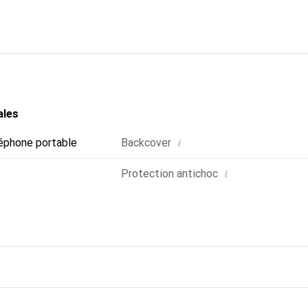
e smartphone. Reconnaître internationalement pour ses produits 
oix fiable pour une clientèle exigeante.
ales
i
éphone portable
Backcover
i
Protection antichoc