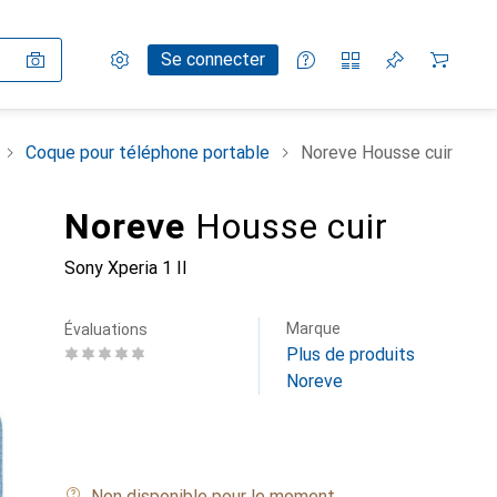
Paramètres
Compte client
Listes de comparaison
Listes d'envies
Panier
Se connecter
Coque pour téléphone portable
Noreve Housse cuir
Noreve
Housse cuir
Sony Xperia 1 II
Marque
Évaluations
Plus de produits
Noreve
Non disponible pour le moment