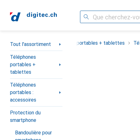
Recherche
Navigation par catégorie
Tout l'assortiment
Téléphones portables + tablettes
Té
Tout l'assortiment
Téléphones
portables +
tablettes
Téléphones
portables :
accessoires
Protection du
smartphone
Bandoulière pour