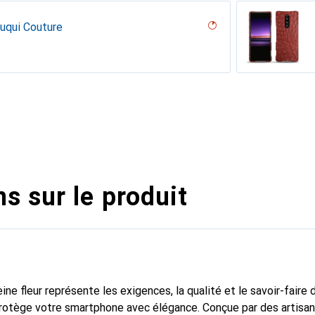
ouqui Couture
desert
( Pantone #ceb888 )
ppa / White )
ne
ne
rranean - Couture
arciate - Couture
tage - Couture
pino
bla - Couture
ge - Couture
ine
ture
outure
l??u
 vintage - Couture
voûtant
ntage - Couture
pa / Black )
appa)
rant
ange
illésimé
uture
 Couture
ppa)
ine
upelenc
iclamino
ocent
ne
assion
s sur le produit
ine fleur représente les exigences, la qualité et le savoir-faire 
protège votre smartphone avec élégance. Conçue par des artisa