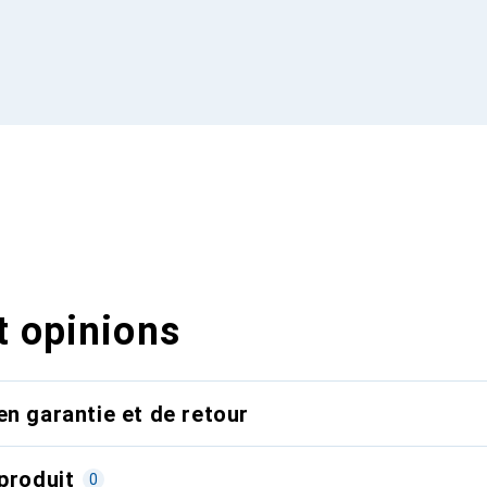
t opinions
en garantie et de retour
produit
0