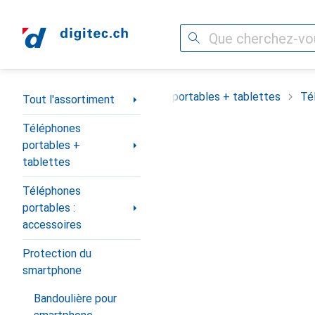
Recherche
Navigation par catégorie
Tout l'assortiment
Téléphones portables + tablettes
Té
Tout l'assortiment
Téléphones
portables +
tablettes
Téléphones
portables :
accessoires
Protection du
smartphone
Bandoulière pour