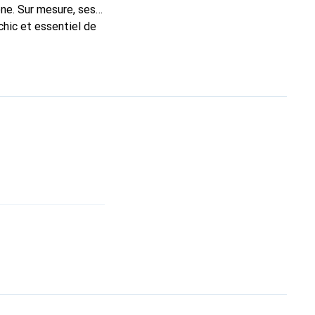
ne. Sur mesure, ses
chic et essentiel de
 la marque Noreve est