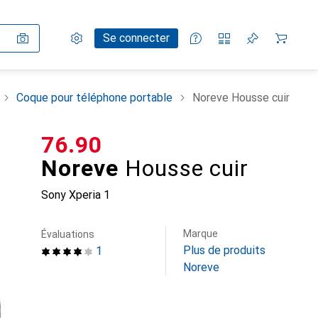
Paramètres
Compte client
Listes de comparaison
Listes d'envies
Panier
Se connecter
Coque pour téléphone portable
Noreve Housse cuir
CHF
76.90
Noreve
Housse cuir
Sony Xperia 1
Marque
Évaluations
Plus de produits
1
Noreve