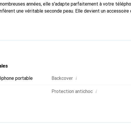
nombreuses années, elle s'adapte parfaitement à votre télépho
onfèrent une véritable seconde peau. Elle devient un accessoire 
naître internationalement pour ses produits de haute qualité,
ientèle exigeante.
ales
i
éphone portable
Backcover
i
Protection antichoc