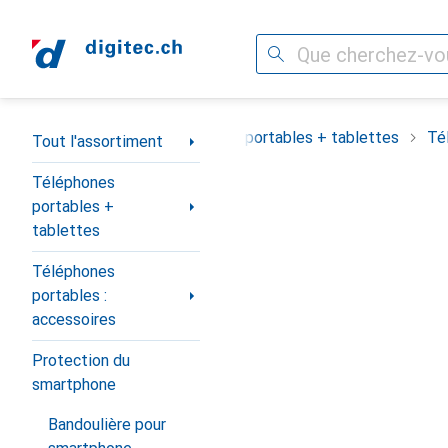
Recherche
Navigation par catégorie
Tout l'assortiment
Téléphones portables + tablettes
Té
Tout l'assortiment
Téléphones
portables +
tablettes
Téléphones
portables :
accessoires
Protection du
smartphone
Bandoulière pour