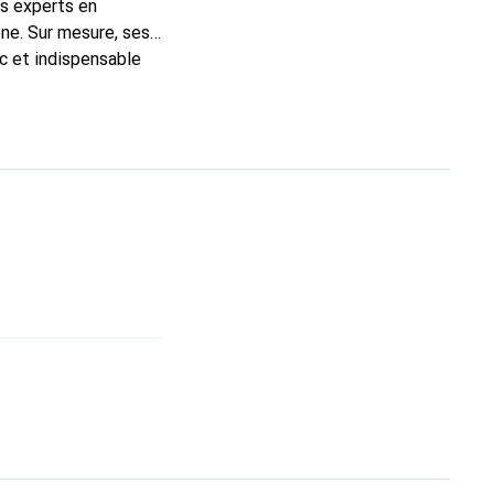
ns experts en
ne. Sur mesure, ses
ic et indispensable
, la marque Noreve