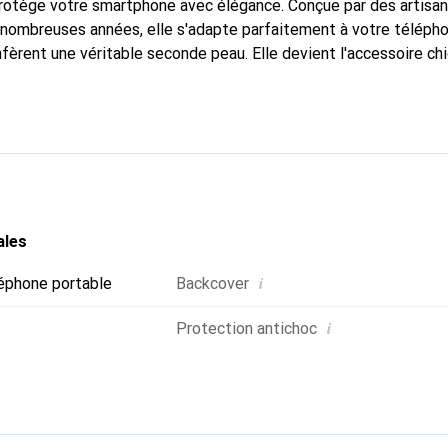
protège votre smartphone avec élégance. Conçue par des artisa
nombreuses années, elle s'adapte parfaitement à votre télépho
nfèrent une véritable seconde peau. Elle devient l'accessoire ch
Reconnu internationalement pour ses produits de haute qualité
e clientèle exigeante.
ales
i
éphone portable
Backcover
i
Protection antichoc