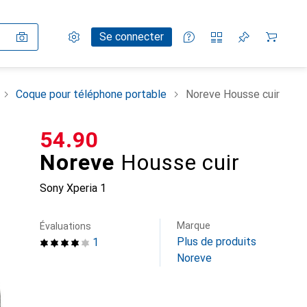
Paramètres
Compte client
Listes de comparaison
Listes d'envies
Panier
Se connecter
Coque pour téléphone portable
Noreve Housse cuir
CHF
54.90
Noreve
Housse cuir
Sony Xperia 1
Marque
Évaluations
Plus de produits
1
Noreve