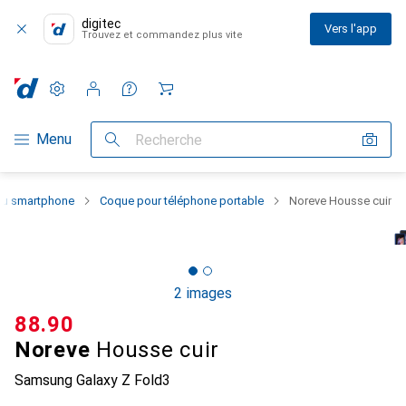
digitec
Vers l'app
Trouvez et commandez plus vite
Paramètres
Compte client
Listes de comparaison
Listes d'envies
Panier
Navigation par catégorie
Menu
Recherche
 du smartphone
Coque pour téléphone portable
Noreve Housse cuir
2 images
CHF
88.90
Noreve
Housse cuir
Samsung Galaxy Z Fold3