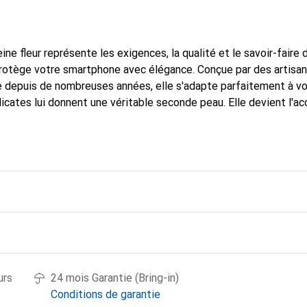
ine fleur représente les exigences, la qualité et le savoir-faire 
protège votre smartphone avec élégance. Conçue par des artisan
 depuis de nombreuses années, elle s'adapte parfaitement à vo
icates lui donnent une véritable seconde peau. Elle devient l'ac
e smartphone. Reconnu internationalement pour ses produits de 
oix sûr pour une clientèle exigeante.
urs
24 mois Garantie (Bring-in)
Conditions de garantie