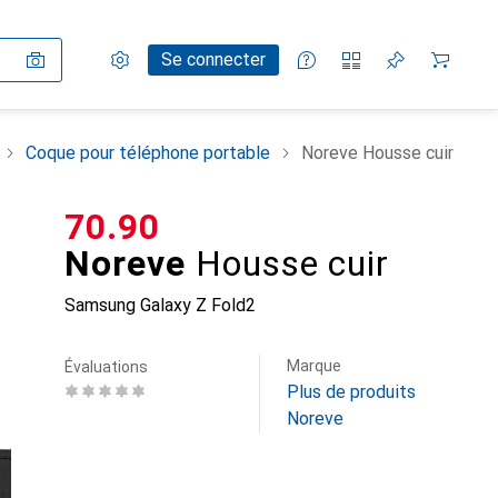
Paramètres
Compte client
Listes de comparaison
Listes d'envies
Panier
Se connecter
Coque pour téléphone portable
Noreve Housse cuir
CHF
70.90
Noreve
Housse cuir
Samsung Galaxy Z Fold2
Marque
Évaluations
Plus de produits
Noreve