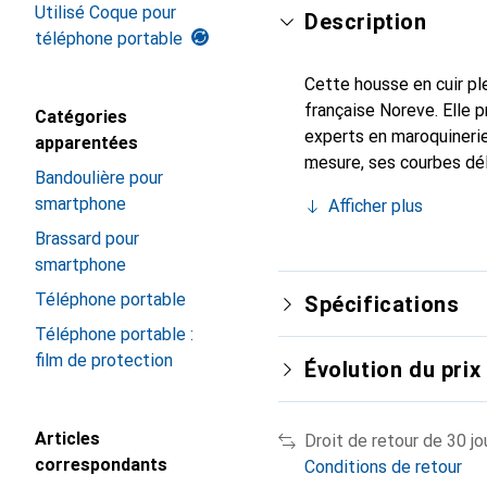
Utilisé Coque pour
Description
téléphone portable
Cette housse en cuir ple
française Noreve. Elle 
Catégories
experts en maroquinerie
apparentées
mesure, ses courbes dél
Bandoulière pour
indispensable pour votr
smartphone
Afficher plus
marque Noreve est un ch
Brassard pour
smartphone
Téléphone portable
Spécifications
Téléphone portable :
film de protection
Évolution du prix
Articles
Droit de retour de 30 jo
correspondants
Conditions de retour