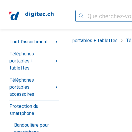
Recherche
Navigation par catégorie
Tout l'assortiment
Téléphones portables + tablettes
Té
Tout l'assortiment
Téléphones
portables +
tablettes
Téléphones
portables :
accessoires
Protection du
smartphone
Bandoulière pour