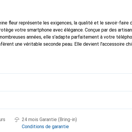
ine fleur représente les exigences, la qualité et le savoir-faire 
protège votre smartphone avec élégance. Conçue par des artisa
nombreuses années, elle s'adapte parfaitement à votre télépho
nfèrent une véritable seconde peau. Elle devient l'accessoire ch
connaît internationalement pour ses produits de haute qualité
e clientèle exigeante.
urs
24 mois Garantie (Bring-in)
Conditions de garantie