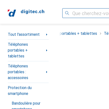
Recherche
Navigation par catégorie
Tout l'assortiment
Téléphones portables + tablettes
Té
Tout l'assortiment
Téléphones
portables +
tablettes
Téléphones
portables :
accessoires
Protection du
smartphone
Bandoulière pour