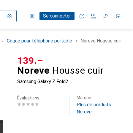
Paramètres
Compte client
Listes de comparaison
Listes d'envies
Panier
Se connecter
Coque pour téléphone portable
Noreve Housse cuir
CHF
139.–
Noreve
Housse cuir
Samsung Galaxy Z Fold2
Marque
Évaluations
Plus de produits
Noreve