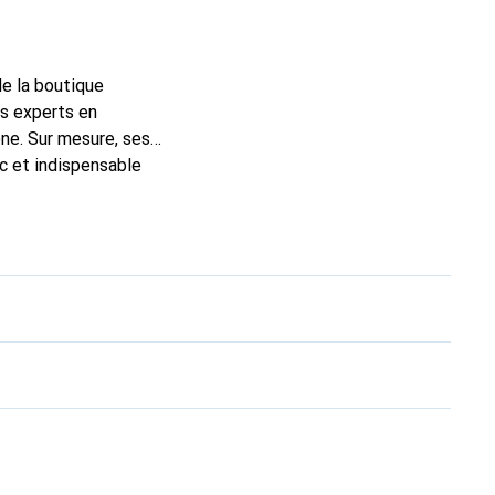
de la boutique
ns experts en
ne. Sur mesure, ses
ic et indispensable
, la marque Noreve