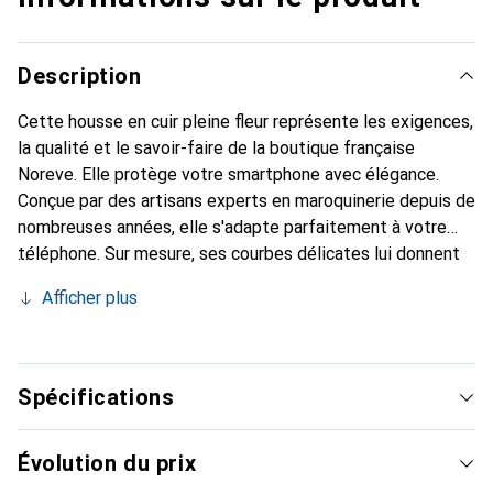
Description
Cette housse en cuir pleine fleur représente les exigences,
la qualité et le savoir-faire de la boutique française
Noreve. Elle protège votre smartphone avec élégance.
Conçue par des artisans experts en maroquinerie depuis de
nombreuses années, elle s'adapte parfaitement à votre
téléphone. Sur mesure, ses courbes délicates lui donnent
une véritable seconde peau. Elle devient l'accessoire chic
Afficher plus
et indispensable pour votre smartphone. Reconnaissable à
l'international pour ses produits de haute qualité, la
marque Noreve est un choix sûr pour une clientèle
exigeante.
Spécifications
Évolution du prix