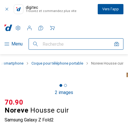
digitec
Vers l'app
Trouvez et commandez plus vite
Paramètres
Compte client
Listes de comparaison
Listes d'envies
Panier
Navigation par catégorie
Menu
Recherche
 du smartphone
Coque pour téléphone portable
Noreve Housse cuir
2 images
CHF
70.90
Noreve
Housse cuir
Samsung Galaxy Z Fold2