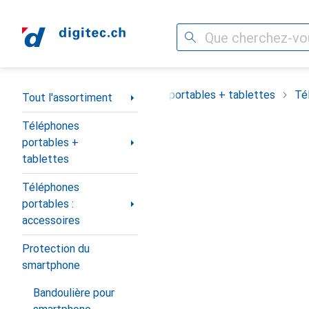
Recherche
Navigation par catégorie
Tout l'assortiment
Téléphones portables + tablettes
Té
Tout l'assortiment
Téléphones
portables +
tablettes
Téléphones
portables :
accessoires
Protection du
smartphone
Bandoulière pour