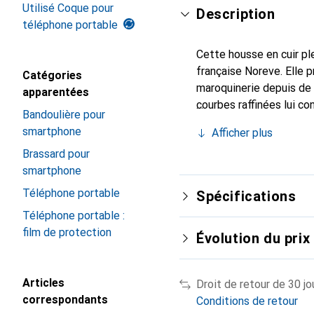
Utilisé Coque pour
Description
téléphone portable
Cette housse en cuir ple
française Noreve. Elle 
Catégories
maroquinerie depuis de 
apparentées
courbes raffinées lui co
Bandoulière pour
de votre smartphone. Re
smartphone
Afficher plus
est un choix sûr pour un
Brassard pour
smartphone
Téléphone portable
Spécifications
Téléphone portable :
film de protection
Évolution du prix
Articles
Droit de retour de 30 jo
correspondants
Conditions de retour