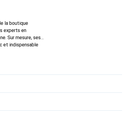
de la boutique
ns experts en
ne. Sur mesure, ses
ic et indispensable
té, la marque Noreve