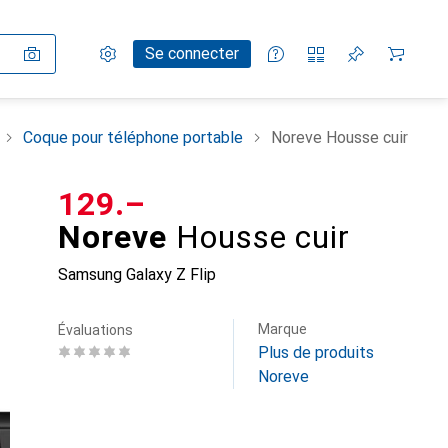
Paramètres
Compte client
Listes de comparaison
Listes d'envies
Panier
Se connecter
Coque pour téléphone portable
Noreve Housse cuir
CHF
129.–
Noreve
Housse cuir
Samsung Galaxy Z Flip
Marque
Évaluations
Plus de produits
Noreve