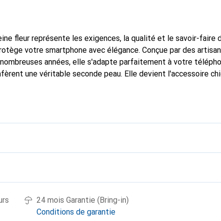
ine fleur représente les exigences, la qualité et le savoir-faire 
protège votre smartphone avec élégance. Conçue par des artisa
nombreuses années, elle s'adapte parfaitement à votre télépho
nfèrent une véritable seconde peau. Elle devient l'accessoire ch
connaître internationalement pour ses produits de haute quali
e clientèle exigeante.
urs
24 mois Garantie (Bring-in)
Conditions de garantie