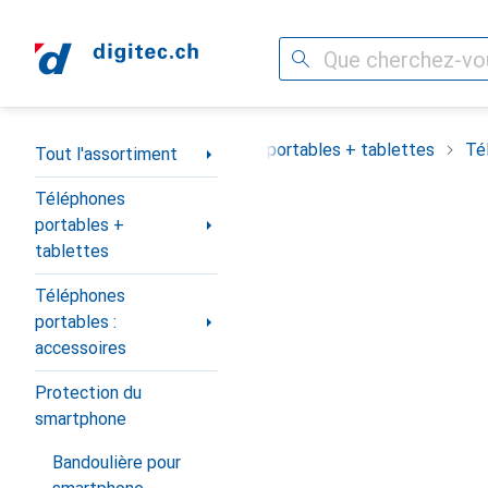
Recherche
Navigation par catégorie
Tout l'assortiment
Téléphones portables + tablettes
Té
Tout l'assortiment
Téléphones
portables +
tablettes
Téléphones
portables :
accessoires
Protection du
smartphone
Bandoulière pour