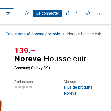
Paramètres
Compte client
Listes de comparaison
Listes d'envies
Panier
Se connecter
Coque pour téléphone portable
Noreve Housse cuir
CHF
139.–
Noreve
Housse cuir
Samsung Galaxy S9+
Marque
Évaluations
Plus de produits
Noreve