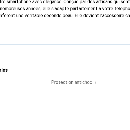
tre smartphone avec élégance. Conçue par des artisans qui son
nombreuses années, elle s'adapte parfaitement à votre télépho
nfèrent une véritable seconde peau. Elle devient l'accessoire ch
Reconnaître internationalement pour ses produits de haute qual
 pour une clientèle exigeante.
ales
i
Protection antichoc