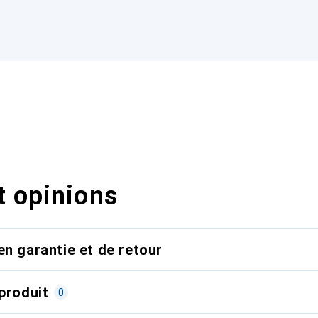
t opinions
en garantie et de retour
produit
0