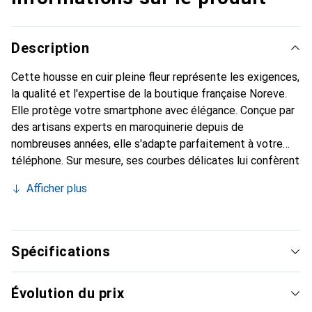
Description
Cette housse en cuir pleine fleur représente les exigences,
la qualité et l'expertise de la boutique française Noreve.
Elle protège votre smartphone avec élégance. Conçue par
des artisans experts en maroquinerie depuis de
nombreuses années, elle s'adapte parfaitement à votre
téléphone. Sur mesure, ses courbes délicates lui confèrent
une véritable seconde peau. Elle devient l'accessoire chic
Afficher plus
et indispensable de votre smartphone. Reconnaît
internationalement pour ses produits de haute qualité, la
marque Noreve est un choix sûr pour une clientèle
exigeante.
Spécifications
Évolution du prix