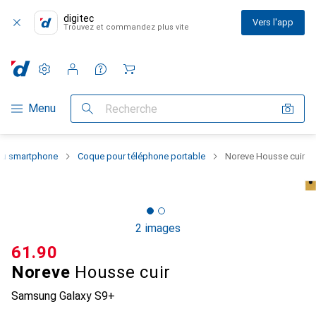
digitec
Vers l'app
Trouvez et commandez plus vite
Paramètres
Compte client
Listes de comparaison
Listes d'envies
Panier
Navigation par catégorie
Menu
Recherche
 du smartphone
Coque pour téléphone portable
Noreve Housse cuir
2 images
CHF
61.90
Noreve
Housse cuir
Samsung Galaxy S9+